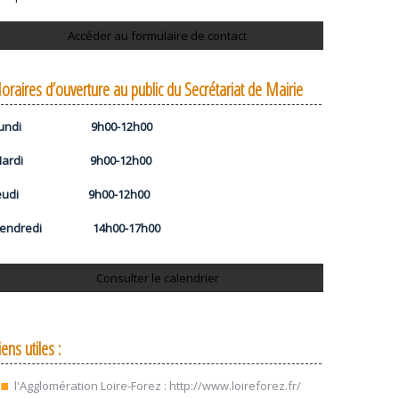
Accéder au formulaire de contact
oraires d’ouverture au public du Secrétariat de Mairie
Lundi 9h00-12h00
Mardi 9h00-12h00
Jeudi 9h00-12h00
Vendredi 14h00-17h00
Consulter le calendrier
iens utiles :
l'Agglomération Loire-Forez :
http://www.loireforez.fr/