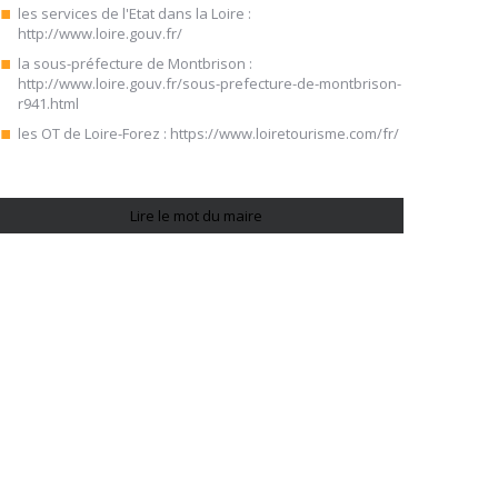
les services de l'Etat dans la Loire :
http://www.loire.gouv.fr/
la sous-préfecture de Montbrison :
http://www.loire.gouv.fr/sous-prefecture-de-montbrison-
r941.html
les OT de Loire-Forez :
https://www.loiretourisme.com/fr/
Lire le mot du maire