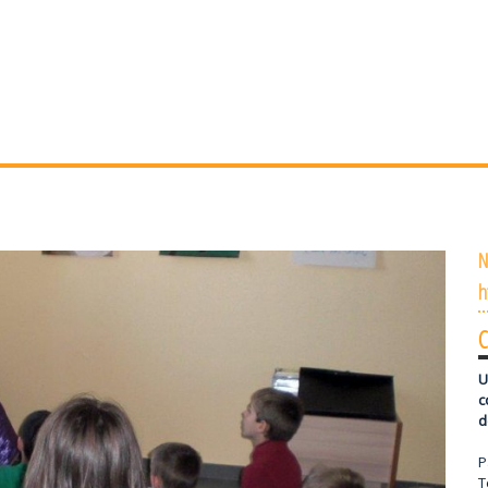
N
h
U
c
d
P
T