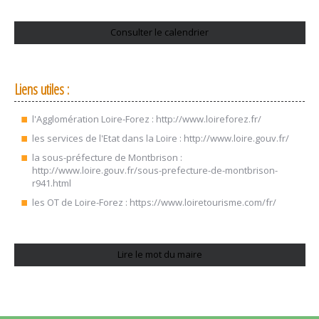
Consulter le calendrier
Liens utiles :
l'Agglomération Loire-Forez :
http://www.loireforez.fr/
les services de l'Etat dans la Loire :
http://www.loire.gouv.fr/
la sous-préfecture de Montbrison :
http://www.loire.gouv.fr/sous-prefecture-de-montbrison-
r941.html
les OT de Loire-Forez :
https://www.loiretourisme.com/fr/
Lire le mot du maire