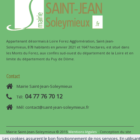
Appartenant désormais à Loire Forez Agglomération, Saint-Jean-
Soleymieux, 878 habitants en janvier 2021 et 1647 hectares, est situé dans
les Monts du Forez, aux confins sud-ouest du département de la Loire et en
limite du département du Puy de Dôme.
Contact
Mairie Saint-Jean-Soleymieux
04 77 76 70 12
Tél:
Mél: contact@saint-jean-soleymieux.fr
Mairie Saint-Jean-Soleymieux © 2015.
Mentions légales
- Conception du site
par
e-fusion
Les cookies assurent le bon fonctionnement de nos services. En utilisan